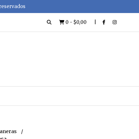
 reservados
0
-
$0,00
aneras
esa