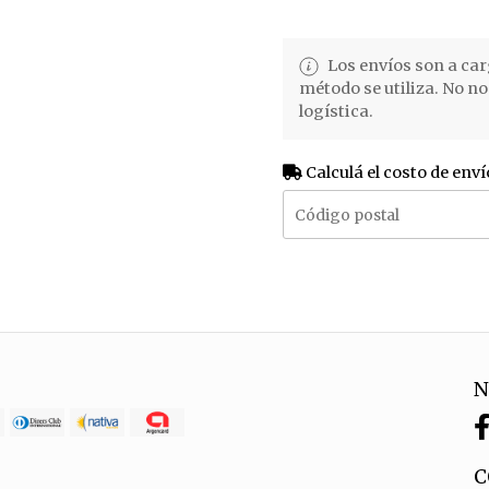
Los envíos son a car
método se utiliza. No n
logística.
Calculá el costo de enví
N
C