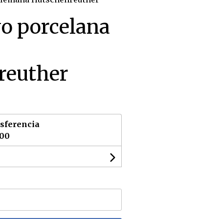
yo porcelana
reuther
sferencia
,00