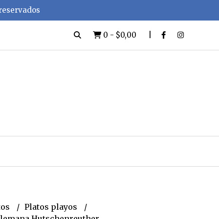
 reservados
0
-
$0,00
tos
Platos playos
 alemana Hutschenreuther