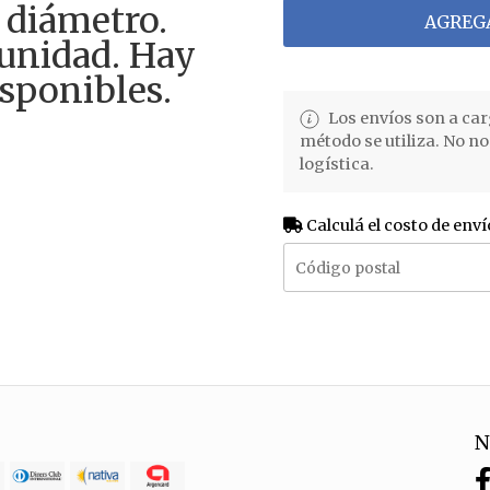
 diámetro.
AGREGA
 unidad. Hay
sponibles.
Los envíos son a car
método se utiliza. No n
logística.
Calculá el costo de enví
N