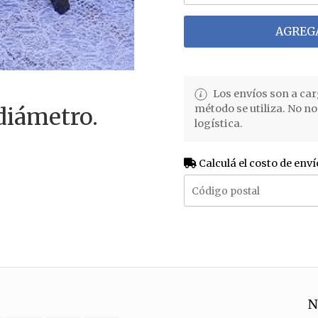
AGREGA
Los envíos son a car
método se utiliza. No n
diámetro.
logística.
Calculá el costo de enví
N