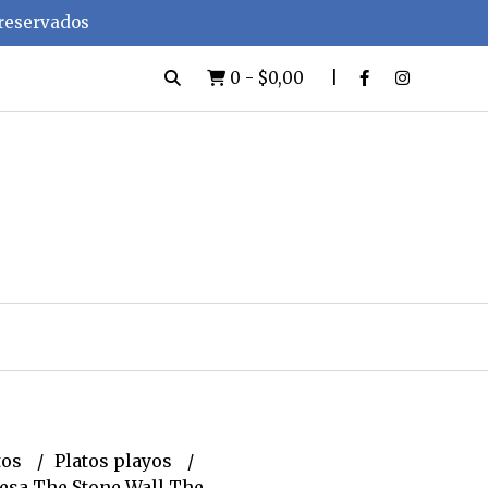
 reservados
0
-
$0,00
tos
Platos playos
lesa The Stone Wall The