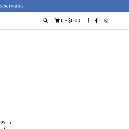
 reservados
0
-
$0,00
tos
e