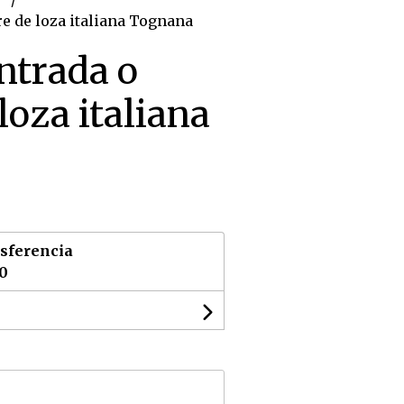
re de loza italiana Tognana
entrada o
loza italiana
sferencia
00