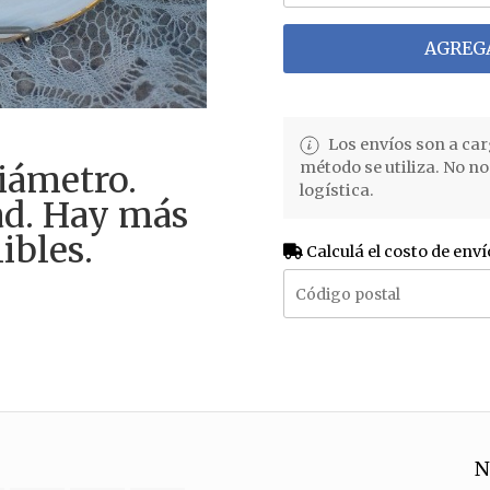
AGREGA
Los envíos son a car
método se utiliza. No n
iámetro.
logística.
ad. Hay más
ibles.
Calculá el costo de enví
N