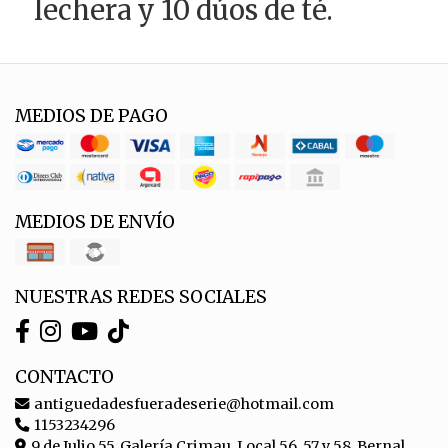
lechera y 10 dúos de té.
MEDIOS DE PAGO
MEDIOS DE ENVÍO
NUESTRAS REDES SOCIALES
CONTACTO
antiguedadesfueradeserie@hotmail.com
1153234296
9 de Julio 55, Galería Crimau, Local 56, 57 y 58, Bernal