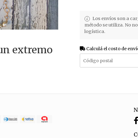
Los envíos son a car
método se utiliza. No n
logística.
un extremo
Calculá el costo de enví
N
C