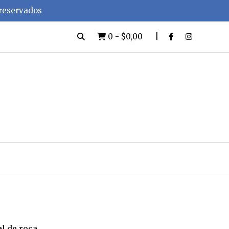
 reservados
0
-
$0,00
al de roca